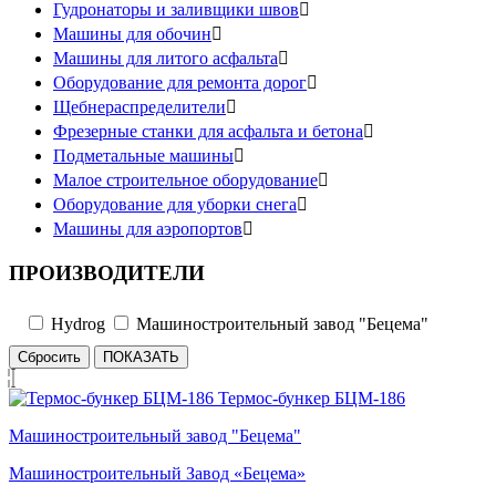
Гудронаторы и заливщики швов

Машины для обочин

Машины для литого асфальта

Оборудование для ремонта дорог

Щебнераспределители

Фрезерные станки для асфальта и бетона

Подметальные машины

Малое строительное оборудование

Оборудование для уборки снега

Mашины для аэропортов

ПРОИЗВОДИТЕЛИ
Hydrog
Машиностроительный завод "Бецема"
Сбросить
ПОКАЗАТЬ
Термос-бункер БЦМ-186
Машиностроительный завод "Бецема"
Машиностроительный Завод «Бецема»