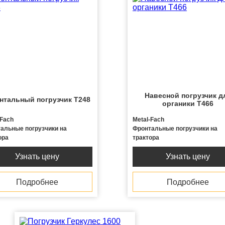
Навесной погрузчик д
нтальный погрузчик T248
органики T466
-Fach
Metal-Fach
альные погрузчики на
Фронтальные погрузчики на
ора
трактора
Узнать цену
Узнать цену
Подробнее
Подробнее