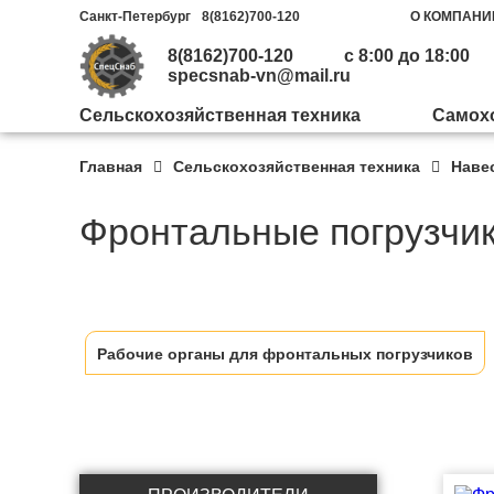
Санкт-Петербург
8(8162)700-120
О КОМПАНИ
8(8162)700-120
с 8:00 до 18:00
specsnab-vn@mail.ru
Сельскохозяйственная техника
Самохо
Главная
Сельскохозяйственная техника
Наве
Машиностроительный
Почвообработка и посев
Трактора
Щеточное оборудование
Завод «Бецема»
Фронтальные погрузчик
Дисковые плуги
Бульдозеры
Фронтальные погрузчики
Автогудронаторы
Комбинированные
Гудронаторы и
Бороны
Инженерные машины
дорожные машины КДМ
заливщики швов
Рабочие органы для фронтальных погрузчиков
Активные бороны
Гусеничный ход
Отвалы на автомобили
Машины для обочин
Машины для литого
Культиваторы
Комбайны
Отвалы на тракторы
асфальта