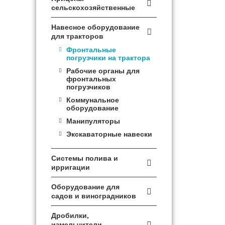

зерносушилки
сельскохозяйственные
Складская обработка,
Дробилки, измельчители,
Прицепы и полуприцепы
сортировка и упаковка
Зерновозы
рубильные машины
тракторные
овощей
Навесное оборудование

Протравливатели семян
для тракторов
Прицепы для перевозки
Сортировщики для лука,
Зерноочистительные
скота и птицы
картофеля
Мульчирователи
Фронтальные
машины
погрузчики на трактора
Прицепы герметичные
Оборудование для
вакуумирования
Рабочие органы для
Доильное оборудование
фронтальных
погрузчиков
Коммунальное
Кормозаготовка
оборудование
Манипуляторы
Экскаваторные навески
Системы полива и

ирригации
Дождевальные машины
Оборудование для
Насосы и дизельные

садов и виноградников
станции
Для обработки почвы в
Трубы и аксессуары для
садах
Дробилки,
монтажа системы полива
измельчители,
