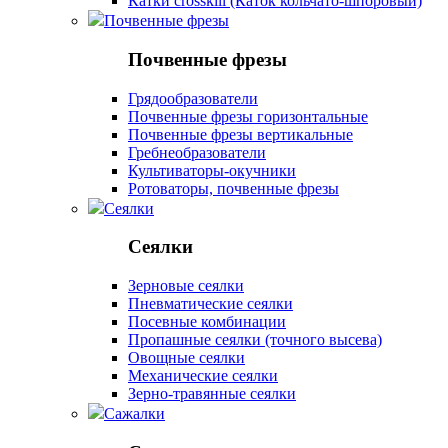
Катки crosskill (Каток кольчато-шпоровый)
Почвенные фрезы
Почвенные фрезы
Грядообразователи
Почвенные фрезы горизонтальные
Почвенные фрезы вертикальные
Гребнеобразователи
Культиваторы-окучники
Ротоваторы, почвенные фрезы
Сеялки
Сеялки
Зерновые сеялки
Пневматические сеялки
Посевные комбинации
Пропашные сеялки (точного высева)
Овощные сеялки
Механические сеялки
Зерно-травянные сеялки
Сажалки