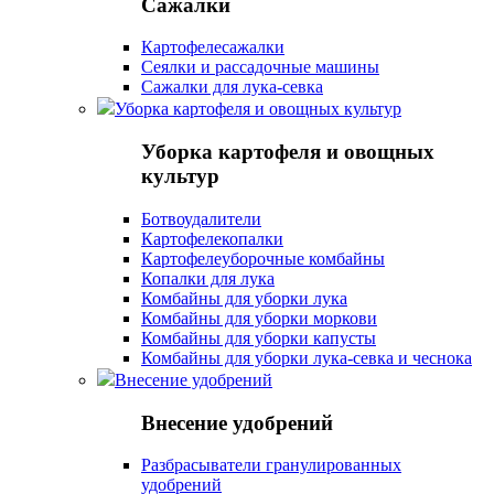
Сажалки
Картофелесажалки
Сеялки и рассадочные машины
Сажалки для лука-севка
Уборка картофеля и овощных культур
Уборка картофеля и овощных
культур
Ботвоудалители
Картофелекопалки
Картофелеуборочные комбайны
Копалки для лука
Комбайны для уборки лука
Комбайны для уборки моркови
Комбайны для уборки капусты
Комбайны для уборки лука-севка и чеснока
Внесение удобрений
Внесение удобрений
Разбрасыватели гранулированных
удобрений