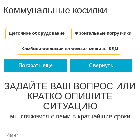
Коммунальные косилки
Щеточное оборудование
Фронтальные погрузчики
Комбинированные дорожные машины КДМ
Отвалы на автомобили
Отвалы на тракторы
Показать ещё
Свернуть
Пескоразбрасыватели ПРК
ЗАДАЙТЕ ВАШ ВОПРОС ИЛИ
КРАТКО ОПИШИТЕ
Поливомоечное оборудование
СИТУАЦИЮ
Распределители реагентов Road Master
мы свяжемся с вами в кратчайшие сроки
Распределители реагентов ПРС ЭКО