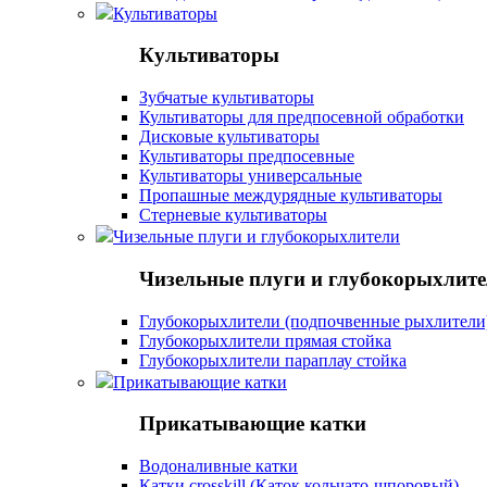
Культиваторы
Культиваторы
Зубчатые культиваторы
Культиваторы для предпосевной обработки
Дисковые культиваторы
Культиваторы предпосевные
Культиваторы универсальные
Пропашные междурядные культиваторы
Стерневые культиваторы
Чизельные плуги и глубокорыхлители
Чизельные плуги и глубокорыхлит
Глубокорыхлители (подпочвенные рыхлители
Глубокорыхлители прямая стойка
Глубокорыхлители параплау стойка
Прикатывающие катки
Прикатывающие катки
Водоналивные катки
Катки crosskill (Каток кольчато-шпоровый)