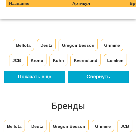
Название
Артикул
Бр
Bellota
Deutz
Gregoir Besson
Grimme
JCB
Krone
Kuhn
Kverneland
Lemken
Overum
Carraro
ADR
Agrisem
APV
Показать ещё
Свернуть
Bogbale
Matrot
AgroMasz
Bredal
Poluzzi
Бренды
Terex
Metall Fach
Ростсельмаш
Bellota
Deutz
Gregoir Besson
Grimme
JCB